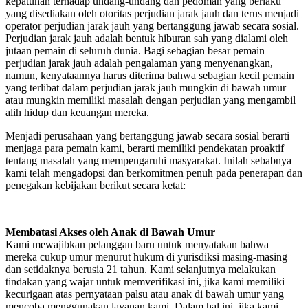
kepatuhan terhadap undang-undang dan pedoman yang berlaku
yang disediakan oleh otoritas perjudian jarak jauh dan terus menjadi
operator perjudian jarak jauh yang bertanggung jawab secara sosial.
Perjudian jarak jauh adalah bentuk hiburan sah yang dialami oleh
jutaan pemain di seluruh dunia. Bagi sebagian besar pemain
perjudian jarak jauh adalah pengalaman yang menyenangkan,
namun, kenyataannya harus diterima bahwa sebagian kecil pemain
yang terlibat dalam perjudian jarak jauh mungkin di bawah umur
atau mungkin memiliki masalah dengan perjudian yang mengambil
alih hidup dan keuangan mereka.
Menjadi perusahaan yang bertanggung jawab secara sosial berarti
menjaga para pemain kami, berarti memiliki pendekatan proaktif
tentang masalah yang mempengaruhi masyarakat. Inilah sebabnya
kami telah mengadopsi dan berkomitmen penuh pada penerapan dan
penegakan kebijakan berikut secara ketat:
Membatasi Akses oleh Anak di Bawah Umur
Kami mewajibkan pelanggan baru untuk menyatakan bahwa
mereka cukup umur menurut hukum di yurisdiksi masing-masing
dan setidaknya berusia 21 tahun. Kami selanjutnya melakukan
tindakan yang wajar untuk memverifikasi ini, jika kami memiliki
kecurigaan atas pernyataan palsu atau anak di bawah umur yang
mencoba menggunakan layanan kami. Dalam hal ini, jika kami