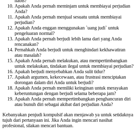
habis?
Apakah Anda pernah meminjam untuk membiayai perjudian
Anda?
Apakah Anda pernah menjual sesuatu untuk membiayai
perjudian?
Apakah Anda enggan menggunakan `uang judi` untuk
pengeluaran normal?
Apakah Anda pernah berjudi lebih lama dari yang Anda
rencanakan?
Pernahkah Anda berjudi untuk menghindari kekhawatiran
atau masalah?
Apakah Anda pernah melakukan, atau mempertimbangkan
untuk melakukan, tindakan ilegal untuk membiayai perjudian?
Apakah berjudi menyebabkan Anda sulit tidur?
Apakah argumen, kekecewaan, atau frustrasi menciptakan
dorongan dalam diri Anda untuk berjudi?
Apakah Anda pernah memiliki keinginan untuk merayakan
keberuntungan dengan berjudi selama beberapa jam?
Apakah Anda pernah mempertimbangkan penghancuran diri
atau bunuh diri sebagai akibat dari perjudian Anda?
Kebanyakan penjudi kompulsif akan menjawab ya untuk setidaknya
tujuh dari pertanyaan ini. Jika Anda ingin mencari nasihat
profesional, silakan mencari bantuan.