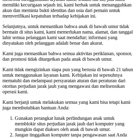
memiliki kecurigaan sejauh ini, kami berhak untuk menangguhkan
akun dan meminta bukti identitas dan usia dari pemain untuk
memverifikasi kepatuhan terhadap kebijakan ini.
Selanjutnya, untuk memastikan bahwa anak di bawah umur tidak
bermain di situs kami, kami memerlukan nama, alamat, dan tanggal
lahir semua pelanggan kami saat mendaftar; informasi yang
dinyatakan oleh pelanggan adalah benar dan akurat.
Kami juga memastikan bahwa semua aktivitas periklanan, sponsor,
dan promosi tidak ditargetkan pada anak di bawah umur.
Kami tidak mengizinkan siapa pun yang berusia di bawah 21 tahun
untuk menggunakan layanan kami. Kebijakan ini sepenuhnya
mematuhi dan melampaui persyaratan aturan dan peraturan dari
otoritas perjudian jarak jauh yang mengawasi dan melisensikan
operasi kami.
Kami berjanji untuk melakukan semua yang kami bisa tetapi kami
juga membutuhkan bantuan Anda:
Gunakan perangkat lunak perlindungan anak untuk
memblokir situs perjudian jarak jauh dari komputer yang
mungkin dapat diakses oleh anak di bawah umur.
Jangan tinggalkan komputer tanpa pengawasan saat Anda