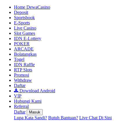
Home DewaCasino
Deposit
Sportsbook
E-Sports
Live Casino
Slot Games
IDN E-Lottery
POKER
ARCADE
Bolatangkas
Togel
IDN Raffle
RTP Slots
Promosi
Withdraw
Daftar
Download Android
VIP
Hubungi Kami
Referral
Daftar
Masuk
Lupa Kata Sandi?
Butuh Bantuan?
Live Chat Di Sini