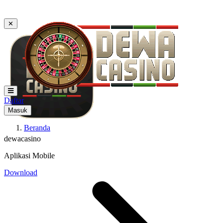
✕
Daftar
Masuk
Beranda
dewacasino
Aplikasi Mobile
Download