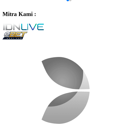
Mitra Kami :