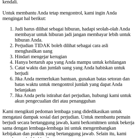
kendali.
Untuk membantu Anda tetap mengontrol, kami ingin Anda
mengingat hal berikut:
Judi harus dilihat sebagai hiburan, hadapi seolah-olah Anda
membayar untuk hiburan jadi jangan membayar lebih untuk
hiburan Anda.
Perjudian TIDAK boleh dilihat sebagai cara asli
menghasilkan uang
Hindari mengejar kerugian
Hanya bertaruh apa yang Anda mampu untuk kehilangan
Catat waktu dan jumlah uang yang Anda habiskan untuk
berjudi
Jika Anda memerlukan bantuan, gunakan batas setoran dan
batas waktu untuk mengontrol jumlah yang dapat Anda
belanjakan
Jika Anda perlu istirahat dari perjudian, hubungi kami untuk
akun pengecualian diri atau penangguhan
Kami mengikuti pedoman lembaga yang didedikasikan untuk
mengatasi dampak sosial dari perjudian. Untuk membantu pemain
berjudi secara bertanggung jawab, kami berkomitmen untuk bekerja
sama dengan lembaga-lembaga ini untuk mengembangkan
kebijakan dan praktik yang bertanggung jawab. Selain itu, kami