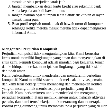
masuk ke situs perjudian jarak jauh.
Jangan membagikan detail kartu kredit atau rekening bank
Anda kepada anak di bawah umur.
Jangan biarkan opsi ‘Simpan Kata Sandi’ diaktifkan di layar
masuk mana pun.
Buat profil terpisah untuk anak di bawah umur di komputer
sehingga ketika mereka masuk mereka tidak dapat mengakses
informasi Anda.
Mengontrol Perjudian Kompulsif
Perjudian kompulsif tidak menguntungkan kita. Kami berusaha
keras untuk memiliki lingkungan yang aman dan menyenangkan di
situs kami. Penjudi kompulsif adalah masalah bagi keluarga, teman,
dan kehidupan mereka, menciptakan lingkungan yang tidak stabil
dan tidak aman.
Kami berkomitmen untuk mendeteksi dan mengurangi perjudian
kompulsif. Kami memiliki sistem untuk melacak aktivitas pemain,
dan kami terus bekerja untuk merancang dan menerapkan kontrol
yang dirancang untuk membatasi pola perjudian yang di luar
kendali. Kami berkomitmen untuk mendeteksi dan mengurangi
perjudian kompulsif. Kami memiliki sistem untuk melacak aktivitas
pemain, dan kami terus bekerja untuk merancang dan menerapkan
kontrol yang dirancang untuk membatasi pola perjudian yang di luar