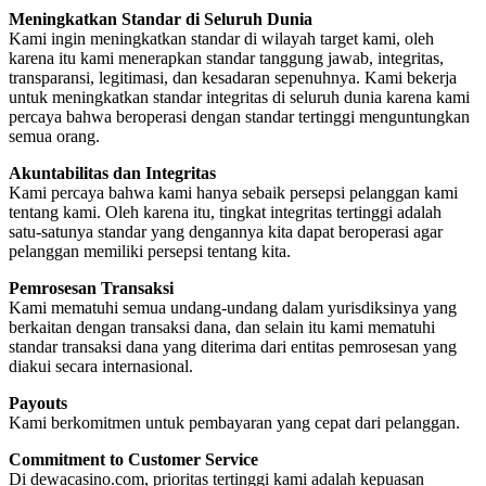
Meningkatkan Standar di Seluruh Dunia
Kami ingin meningkatkan standar di wilayah target kami, oleh
karena itu kami menerapkan standar tanggung jawab, integritas,
transparansi, legitimasi, dan kesadaran sepenuhnya. Kami bekerja
untuk meningkatkan standar integritas di seluruh dunia karena kami
percaya bahwa beroperasi dengan standar tertinggi menguntungkan
semua orang.
Akuntabilitas dan Integritas
Kami percaya bahwa kami hanya sebaik persepsi pelanggan kami
tentang kami. Oleh karena itu, tingkat integritas tertinggi adalah
satu-satunya standar yang dengannya kita dapat beroperasi agar
pelanggan memiliki persepsi tentang kita.
Pemrosesan Transaksi
Kami mematuhi semua undang-undang dalam yurisdiksinya yang
berkaitan dengan transaksi dana, dan selain itu kami mematuhi
standar transaksi dana yang diterima dari entitas pemrosesan yang
diakui secara internasional.
Payouts
Kami berkomitmen untuk pembayaran yang cepat dari pelanggan.
Commitment to Customer Service
Di dewacasino.com, prioritas tertinggi kami adalah kepuasan